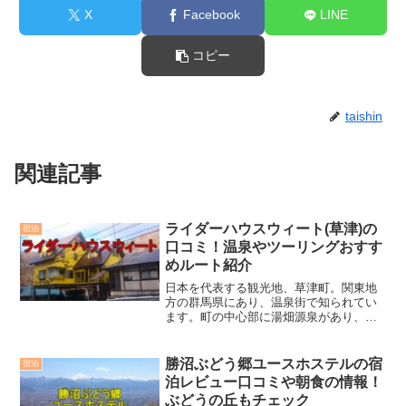
X
Facebook
LINE
コピー
taishin
関連記事
ライダーハウスウィート(草津)の
宿泊
口コミ！温泉やツーリングおすす
めルート紹介
日本を代表する観光地、草津町。関東地
方の群馬県にあり、温泉街で知られてい
ます。町の中心部に湯畑源泉があり、湧
き出る温泉水から湯気が立ち昇ります。
どこを歩いても、硫黄の香りが漂い、温
泉の看板があるのを見ると、温泉街に来
勝沼ぶどう郷ユースホステルの宿
宿泊
たことを実感します。また...
泊レビュー口コミや朝食の情報！
ぶどうの丘もチェック