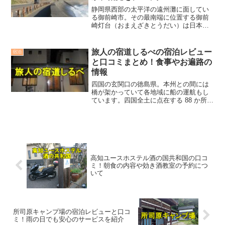
静岡県西部の太平洋の遠州灘に面してい
る御前崎市。その最南端に位置する御前
崎灯台（おまえざきとうだい）は日本の
灯台50選に選ばれているほか、歴史的・
文化的価値の高さから、Aランクの保存灯
台に指定されています。美しい海岸線が
旅人の宿道しるべの宿泊レビュー
宿泊
広がり、その風光明媚...
と口コミまとめ！食事やお遍路の
情報
四国の玄関口の徳島県。本州との間には
橋が架かっていて各地域に船の運航もし
ています。四国全土に点在する 88 か所の
霊場（四国八十八ヶ所）を巡る、1,200
km に及ぶお遍路道の起点になっていま
す。お遍路の距離の定義は人によって多
少の考えの...
高知ユースホステル酒の国共和国の口コ
ミ！朝食の内容や効き酒教室の予約につ
いて
所司原キャンプ場の宿泊レビューと口コ
ミ！雨の日でも安心のサービスを紹介