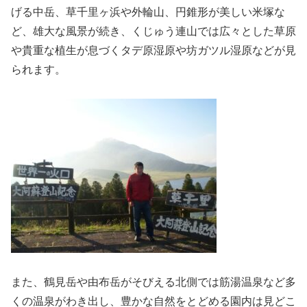
げる中岳、草千里ヶ浜や外輪山、円錐形が美しい米塚な
ど、雄大な風景が続き、くじゅう連山では広々とした草原
や貴重な植生が息づくタデ原湿原や坊ガツル湿原などが見
られます。
また、鶴見岳や由布岳がそびえる北側では筋湯温泉など多
くの温泉がわき出し、豊かな自然をとどめる園内は見どこ