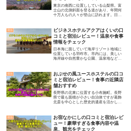
東京の南西に位置ししている山梨県。富
士山の北側斜面を登る道があり、年間何
十万人もの人々が登山に訪れます。日本
の象徴ともいえる富士山の噴火により形
成された湖を囲むようにリゾート地が並
んでいます。その富士五湖エリアは、ハ
ビジネスホテルアクアはくいの口
宿泊
イキング、登山、魚釣り、...
コミと宿泊レビュー！温泉や食事
情報をチェック
日本海に面していて海岸リゾート地域に
位置している羽咋市。市内には、美しい
海岸線や自然豊かな公園、温泉地などが
あり、観光客からも人気があります。市
内の主要な観光スポットとしては、世界
遺産に登録された加賀百万石まつりや、
おぶせの風ユースホステルの口コ
宿泊
白山比咩神社、小松空港な...
ミと宿泊レビュー！食事の近隣店
舗おすすめ
長野県の北東に位置する小布施町。長野
県で最も面積が小さい自治体ですが葛飾
北斎を中心とした歴史的遺産を活かした
町づくりを行っていて、今では北信州で
有数の観光地として知名度も上がってい
ます。りんごや栗が名産で、それを使用
お宿なかにしの口コミと宿泊レビ
宿泊
した食品も人気があります...
ュー！豪華すぎる食事内容や温
泉、観光をチェック