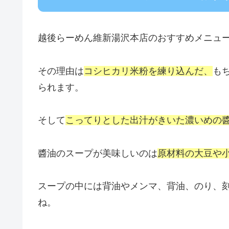
越後らーめん維新湯沢本店のおすすめメニュ
その理由は
コシヒカリ米粉を練り込んだ、
も
られます。
そして
こってりとした出汁がきいた濃いめの
醬油のスープが美味しいのは
原材料の大豆や
スープの中には背油やメンマ、背油、のり、
ね。