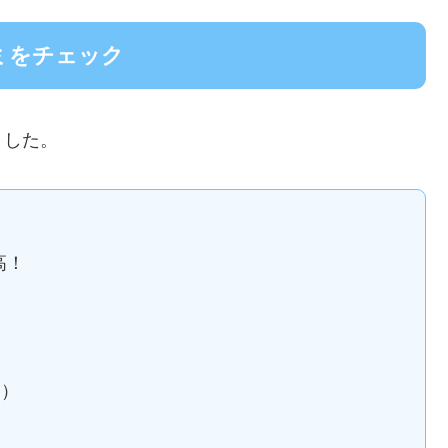
ミをチェック
ました。
高！
＾）